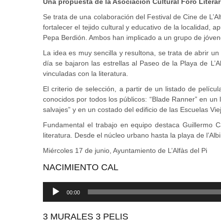
Una propuesta de la Asociación Cultural Foro Literari
Se trata de una colaboración del Festival de Cine de L’Al
fortalecer el tejido cultural y educativo de la localidad
Pepa Berdión. Ambos han implicado a un grupo de jóvenes d
La idea es muy sencilla y resultona, se trata de abrir un 
día se bajaron las estrellas al Paseo de la Playa de L’A
vinculadas con la literatura.
El criterio de selección, a partir de un listado de pelí
conocidos por todos los públicos: “Blade Ranner” en un la
salvajes” y en un costado del edificio de las Escuelas Vie
Fundamental el trabajo en equipo destaca Guillermo Cano
literatura. Desde el núcleo urbano hasta la playa de l’Albi
Miércoles 17 de junio, Ayuntamiento de L’Alfàs del Pi
NACIMIENTO CAL
Reproductor
00:00
de
audio
3 MURALES 3 PELIS