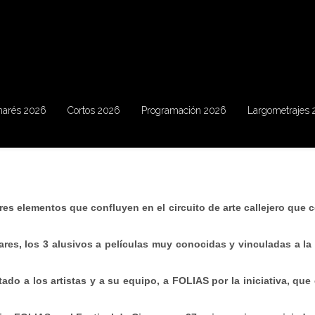
marés 2026
Cortos 2026
Programación 2026
Largometrajes
 tres elementos que confluyen en el circuito de arte callejero que 
res, los 3 alusivos a películas muy conocidas y vinculadas a la l
citado a los artistas y a su equipo, a FOLIAS por la iniciativa, 