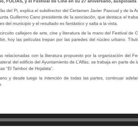
o, FOLIAS, y el Festival de Cine en su 27 aniversario, auspiciada 
fàs del Pi, explica el subdirector del Certamen Javier Pascual y de la A
, apunta Guillermo Cano presidente de la asociación, que destaca el tra
el municipio y el resultado es fantástico y salta a la vista.
circuito callejero de arte, cine y literatura de la mano del Festival de 
lbir, hoy las películas trepan por las paredes del núcleo urbano. Títul
culas relacionadas con la literatura propuesto por la organización del 
teral del edificio del Ayuntamiento de L’Alfàs; se trabaja en parte de
jas “El Tambor de Hojalata”.
 y desde luego la intención de todas las partes, continuar adelante 
r.