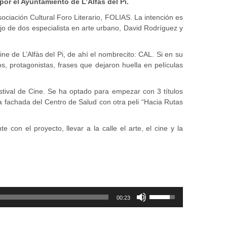
por el Ayuntamiento de L’Alfàs del Pi.
sociación Cultural Foro Literario, FOLIAS. La intención es
bajo de dos especialista en arte urbano, David Rodríguez y
Cine de L’Alfàs del Pi, de ahí el nombrecito: CAL. Si en su
os, protagonistas, frases que dejaron huella en películas
Festival de Cine. Se ha optado para empezar con 3 títulos
 la fachada del Centro de Salud con otra peli “Hacia Rutas
con el proyecto, llevar a la calle el arte, el cine y la
Utiliza
00:23
las
teclas
de