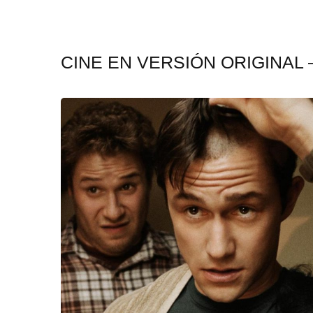
CINE EN VERSIÓN ORIGINAL 