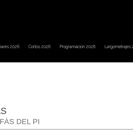
marés 2026
Cortos 2026
Programación 2026
Largometrajes
AS
LFÀS DEL PI