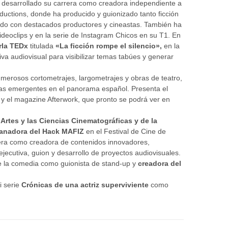
a desarrollado su carrera como creadora independiente a
oductions, donde ha producido y guionizado tanto ficción
do con destacados productores y cineastas. También ha
ideoclips y en la serie de Instagram Chicos en su T1. En
rla TEDx
titulada
«La ficción rompe el silencio»,
en la
iva audiovisual para visibilizar temas tabúes y generar
merosos cortometrajes, largometrajes y obras de teatro,
as emergentes en el panorama español. Presenta el
y el magazine Afterwork, que pronto se podrá ver en
Artes y las Ciencias Cinematográficas y de la
ganadora del Hack MAFIZ
en el Festival de Cine de
era como creadora de contenidos innovadores,
jecutiva, guion y desarrollo de proyectos audiovisuales.
e la comedia como guionista de stand-up y
creadora del
i serie
Crónicas de una actriz superviviente
como