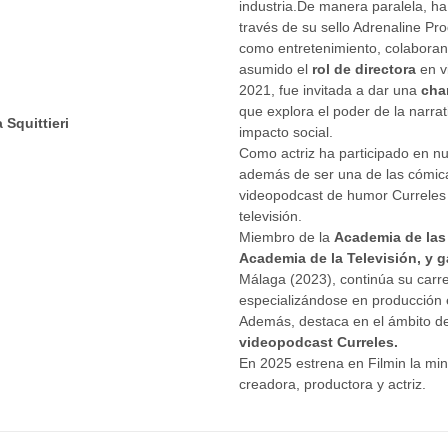
industria.De manera paralela, h
través de su sello Adrenaline Pr
como entretenimiento, colaboran
asumido el
rol de directora
en v
2021, fue invitada a dar una
cha
que explora el poder de la narrat
Squittieri
impacto social.
Como actriz ha participado en nu
además de ser una de las cómic
videopodcast de humor Curreles 
televisión.
Miembro de la
Academia de las 
Academia de la Televisión, y 
Málaga (2023), continúa su carr
especializándose en producción e
Además, destaca en el ámbito d
videopodcast Curreles.
En 2025 estrena en Filmin la min
creadora, productora y actriz.