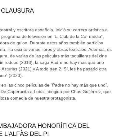
 CLAUSURA
eatral y escritora española. Inició su carrera artística a
 programa de televisión en ‘El Club de la Co- media”,
dora de guion. Durante estos años también participa
. Ha escrito varios libros y obras teatrales. Además, es
ra, de varias de las películas más taquilleras del cine
 Sin rodeos (2018), la saga Padre no hay más que uno
Asturias (2021) y A todo tren 2. Sí, les ha pasado otra
ano” (2023).
en las cinco películas de “Padre no hay más que uno”,
De Caperucita a Loba”, dirigida por Chus Gutiérrez, que
exitosa comedia de nuestra protagonista.
EMBAJADORA HONORÍFICA DEL
 L’ALFÀS DEL PI